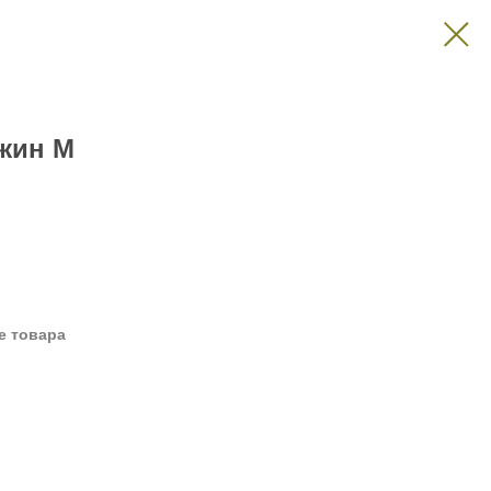
жин M
е товара