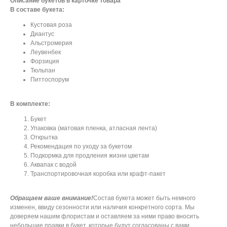
Описание букетов в карточке товара
В составе букета:
Кустовая роза
Диантус
Альстромерия
Леувенбек
Форзиция
Тюльпан
Питтоспорум
В комплекте:
Букет
Упаковка (матовая пленка, атласная лента)
Открытка
Рекомендация по уходу за букетом
Подкормка для продления жизни цветам
Аквапак с водой
Транспортировочная коробка или крафт-пакет
Обращаем ваше внимание!
Состав букета может быть немного
изменен, ввиду сезонности или наличия конкретного сорта. Мы
доверяем нашим флористам и оставляем за ними право вносить
небольшие правки в букет, которые будут согласованы с вами.