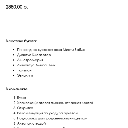
2880,00
р.
Оформить заказ
В составе букета:
Пиновидная кустовая роза Мисти Баблс
Диантус Клеавотер
Альстромерия
Лизиантус Алиса Пинк
Тюльпан
Эвкалипт
В комплекте:
Букет
Упаковка (матовая пленка, атласная лента)
Открытка
Рекомендация по уходу за букетом
Подкормка для продления жизни цветам
Аквапак с водой