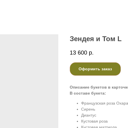
Зендея и Том L
13 600
р.
Оформить заказ
Описание букетов в карточк
В составе букета:
Французская роза Охар
Сирень
Диантус
Кустовая роза
Кустовая маттиола