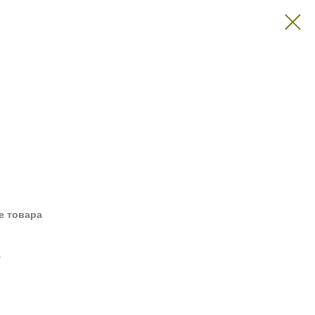
е товара
а