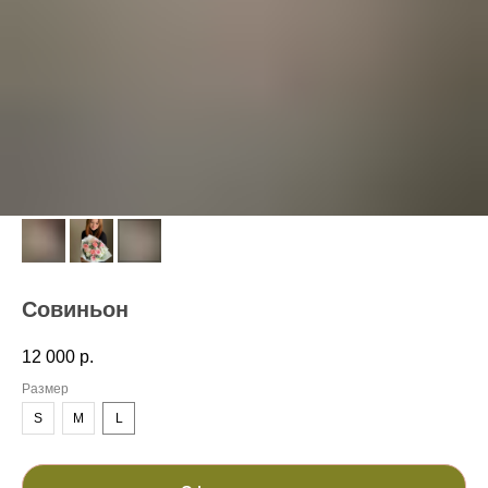
Совиньон
12 000
р.
Размер
S
M
L