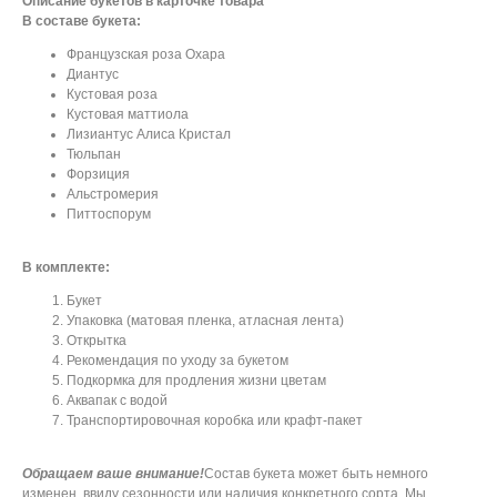
Описание букетов в карточке товара
В составе букета:
Французская роза Охара
Диантус
Кустовая роза
Кустовая маттиола
Лизиантус Алиса Кристал
Тюльпан
Форзиция
Альстромерия
Питтоспорум
В комплекте:
Букет
Упаковка (матовая пленка, атласная лента)
Открытка
Рекомендация по уходу за букетом
Подкормка для продления жизни цветам
Аквапак с водой
Транспортировочная коробка или крафт-пакет
Обращаем ваше внимание!
Состав букета может быть немного
изменен, ввиду сезонности или наличия конкретного сорта. Мы