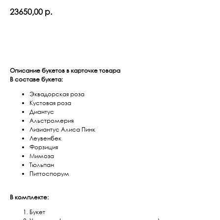
23650,00
р.
Оформить заказ
Описание букетов в карточке товара
В составе букета:
Эквадорская роза
Кустовая роза
Диантус
Альстромерия
Лизиантус Алиса Пинк
Леувенбек
Форзиция
Мимоза
Тюльпан
Питтоспорум
В комплекте:
Букет