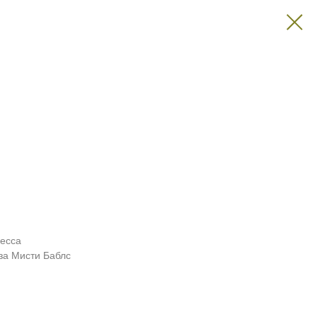
несса
за Мисти Баблс