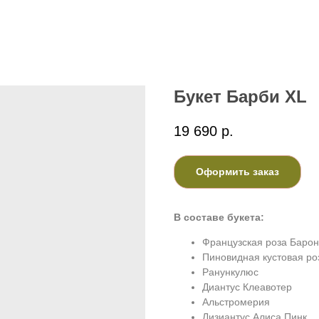
Букет Барби XL
19 690
р.
Оформить заказ
В составе букета:
Французская роза Баро
Пиновидная кустовая ро
Ранункулюс
Диантус Клеавотер
Альстромерия
Лизиантус Алиса Пинк