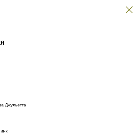
ия
за Джульетта
Пинк